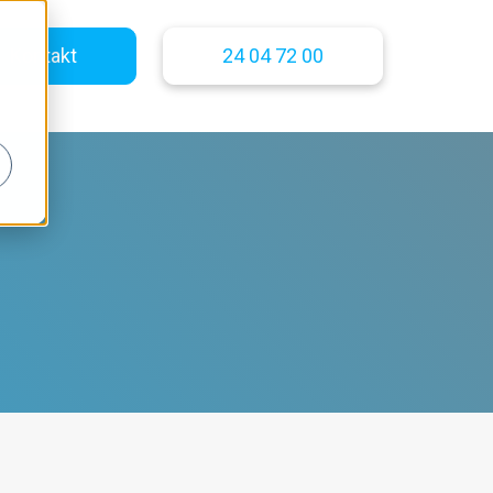
ss
Kontakt
24 04 72 00