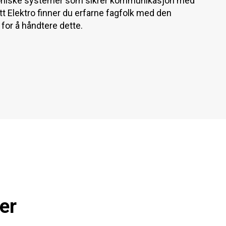
roniske systemer som sikrer kommunikasjon med
Elektro finner du erfarne fagfolk med den
or å håndtere dette.
er