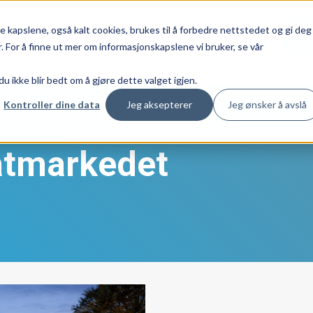
nester
Referanser
Om oss
 kapslene, også kalt cookies, brukes til å forbedre nettstedet og gi deg
Show submenu for Tjenester
Show submenu for Om o
 For å finne ut mer om informasjonskapslene vi bruker, se vår
 du ikke blir bedt om å gjøre dette valget igjen.
Kontroller dine data
Jeg aksepterer
Jeg ønsker å avslå
vatmarkedet