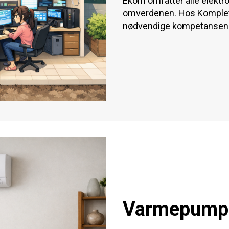
Ekom omfatter alle elekt
omverdenen. Hos Komplett 
nødvendige kompetansen f
Varmepump