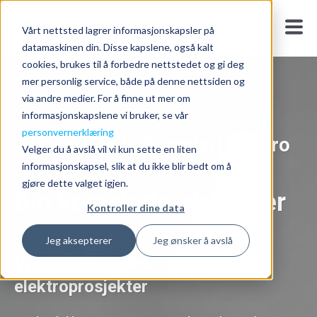
Vårt nettsted lagrer informasjonskapsler på
datamaskinen din. Disse kapslene, også kalt
cookies, brukes til å forbedre nettstedet og gi deg
mer personlig service, både på denne nettsiden og
via andre medier. For å finne ut mer om
informasjonskapslene vi bruker, se vår
personvernerklæring
Velkommen til Komplett Elektro
Velger du å avslå vil vi kun sette en liten
informasjonskapsel, slik at du ikke blir bedt om å
Installasjon AS
gjøre dette valget igjen.
Din komplette elektriker
Kontroller dine data
Jeg aksepterer
Jeg ønsker å avslå
Vi bistår med både små og store
elektroprosjekter